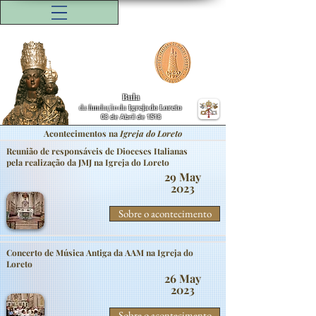
Bula
da fundação da
Igreja do Loreto
08 de Abril de 1518
Acontecimentos na
Igreja do Loreto
Reunião de responsáveis de Dioceses Italianas
pela realização da JMJ na Igreja do Loreto
29 May
2023
Sobre o acontecimento
Concerto de Música Antiga da AAM na Igreja do
Loreto
26 May
2023
Sobre o acontecimento