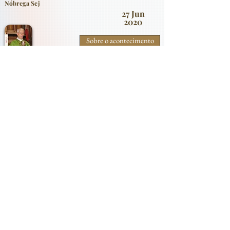
Nóbrega Scj
27 Jun
2020
Sobre o acontecimento
Concelebração Eucarística no Encerramento das
Comemorações do Quinto Centenário da Igreja do
Loreto
7 Apr 2019
Sobre o acontecimento
Igreja do Loreto - Apresentação do livro de Mons.
Prospero Peragallo
29 Apr
2017
Sobre o acontecimento