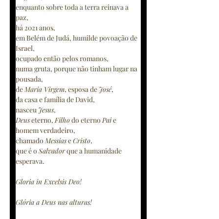
enquanto sobre toda a terra reinava a 
paz,
há 2021 anos,
em Belém de Judá, humilde povoação de 
Israel,
ocupado então pelos romanos,
numa gruta, porque não tinham lugar na 
pousada,
de 
Maria Virgem
, esposa de 
José
,
da casa e família de David,
nasceu 
Jesus
,
Deus
 eterno, 
Filho
 do eterno 
Pai
 e 
homem verdadeiro,
chamado 
Messias
 e 
Cristo
,
que é o 
Salvador
 que a humanidade 
esperava.
Gloria in Excelsis Deo!
Glória a Deus nas alturas!