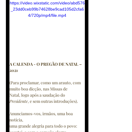
https://video.wixstatic.com/video/abd576
_23dd0ceb99b74628be9cad105d2cfa6
4/720p/mp4/file.mp4
A CALENDA - O PREGÃO DE NATAL – 
2021
(Para proclamar, como um arauto, com 
muito boa dicção, nas Missas de
Natal, logo após a saudação do 
Presidente
, e sem outras introduções).
Anunciamos-vos, irmãos, uma boa 
notícia,
uma grande alegria para todo o povo: