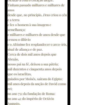
escutai-a com o coração alegre.
Tinham passado milhares e milhares de 
anos
desde que, no princípio, 
Deus
 criou o céu 
e a terra
e fez o homem à sua imagem e 
semelhança:
e milhares e milhares de anos desde que 
cessou o dilúvio
e o 
Altíssimo
 fez resplandecer o arco-íris,
sinal de aliança e de paz.
Cerca de dois mil anos depois que 
Abraão,
nosso pai na fé, deixou a sua pátria;
mil duzentos e cinquenta anos depois 
que os israelitas,
guiados por Moisés, saíram do Egipto;
mil anos depois da unção de David como 
rei;
no ano 752 da fundação de Roma:
no ano 42 do império de Octávio 
Augusto,