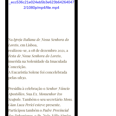
_ecc536c21e024eb5b3e623b64264047
2/1080p/mp4/file.mp4
Na 
Igreja Italiana de Nossa Senhora do 
Loreto
, em Lisboa,
realizou-se, a 08 de dezembro 2021, a 
Festa de Nossa Senhora do Loreto
, 
inserida na Solenidade da Imaculada 
Conceição. 
A Eucaristia Solene foi concelebrada 
pelas 11h30. 
Presidiu à celebração o 
Senhor Núncio 
Apostólico
, Sua 
Ex. Monsenhor Ivo 
Scapolo
. Também o seu secretário 
Mons. 
Gian Luca Perici
 esteve presente.
Participou também o 
Padre Provincial 
dos Dehonianos
, o 
Pe. João Nélio Simões 