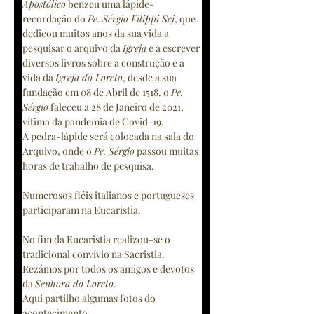
Apostólico
 benzeu uma lápide-
recordação do 
Pe. Sérgio Filippi Scj
, que 
dedicou muitos anos da sua vida a 
pesquisar o arquivo da 
Igreja
 e a escrever 
diversos livros sobre a construção e a 
vida da 
Igreja do Loreto
, desde a sua 
fundação em 08 de Abril de 1518. o 
Pe. 
Sérgio
 faleceu a 28 de Janeiro de 2021, 
vítima da pandemia de Covid-19.
A pedra-lápide será colocada na sala do 
Arquivo, onde o 
Pe. Sérgio
 passou muitas 
horas de trabalho de pesquisa.
Numerosos fiéis italianos e portugueses 
participaram na Eucaristia. 
No fim da Eucaristia realizou-se o 
tradicional convívio na Sacristia. 
Rezámos por todos os amigos e devotos 
da 
Senhora do Loreto
.  
Aqui partilho algumas fotos do 
acontecimento. 