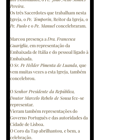
Pereira
.
Os três Sacerdotes que trabalham nesta 
Igreja, o 
Pe. Temporin
, Reitor da Igreja, o 
Pe. Paolo
 e o 
Pe. Manuel
 concelebraram.
Marcou presença a 
Dra. Francesca 
Guariglia
, em representação da 
Embaixada de Itália e do pessoal ligado à 
Embaixada.
O 
Sr. Pe Hélder Pimenta de Luanda
, que 
vem muitas vezes a esta Igreja, também 
concelebrou.
O 
Senhor Presidente da República, 
Doutor Marcelo Rebelo de Sousa
 fez-se 
representar.
Vieram também representações do 
Governo Português e das autoridades da 
Cidade de Lisboa.
O Coro da Tap abrilhantou, e bem, a 
celebração.