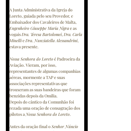
A Junta Administrativa da Igreja do 
Loreto, guiada pelo seu Provedor, e 
Embaixador dos Cavaleiros de Malta, 
Engenheiro Giuseppe Maria Nigra
 e as 
vogais 
Dra. Teresa Bartolomei
, 
Dra. Carla 
Minelli
 e 
Dra. Nunziatella Alessandrini
, 
estava presente. 
Nossa Senhora do Loreto
 é Padroeira da 
Aviação. Vieram, por isso, 
representantes de algumas companhias 
aéreas, mormente a TAP e suas 
associações representativas que 
trouxeram as suas bandeiras que foram 
benzidas depois da Omilia.
Depois do cântico da Comunhão foi 
rezada uma oração de consagração dos 
pilotos a 
Nossa Senhora do Loreto
.
Antes da oração final o 
Senhor Núncio 