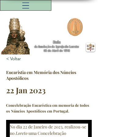
Bula
da fundação da
Igreja do Loreto
08 de Abril de 1518
< Voltar
Eucaristia em Memória dos Núncios
Apostólicos
22 Jan 2023
Concelebração Eucarística em memoria de todos
os Núncios Apostólicos em Portugal.
No dia 22 de Janeiro de 2023, realizou-se 
no 
Loreto
 uma Concelebração 