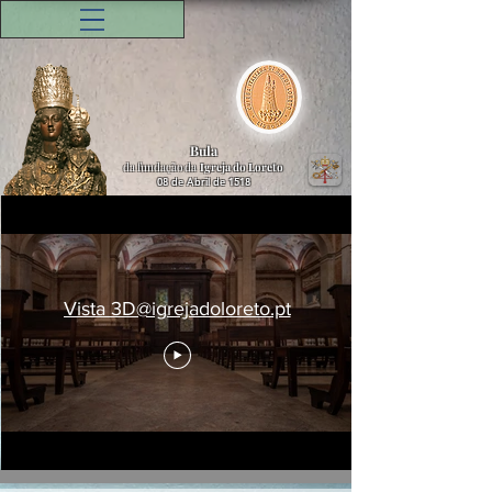
Bula
da fundação da
Igreja do Loreto
08 de Abril de 1518
Vista 3D@igrejadoloreto.pt