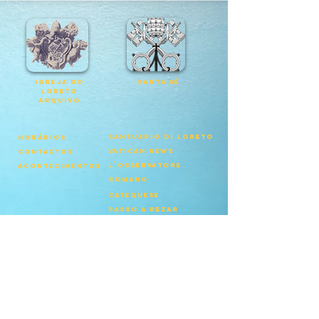
igreja do
Santa Sé
loreto
arquivo
santuario di loreto
horários
vatican news
contactos
l`osservatore
ACONTECIMENTOS
romano
catequese
passo a rezar
click to pray
Patriarcado de
Lisboa
Igrejadoloreto.pt |
Política de Proteção de