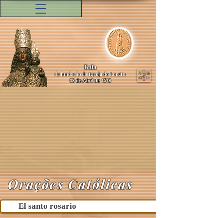
Bula
da fundação da
Igreja do Loreto
08 de Abril de 1518
Orações Católicas
El santo rosario