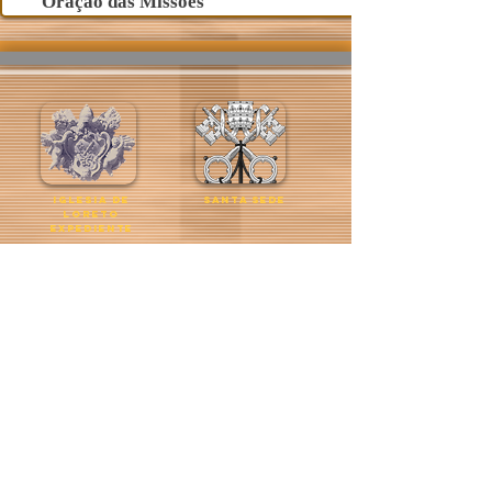
Oração das Missões
iglesia de
Santa Sede
loreto
expediente
Santuario de Loreto
horarios
noticias del
contactos
vaticano
el osservatore roman
eventos
catecismo
empiezo a rezar
haga clic para
orar
Patriarcado de
Lisboa