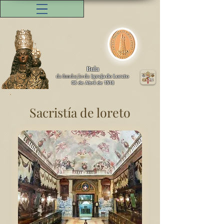
Bula
da fundação da
Igreja do Loreto
08 de Abril de 1518
Sacristía de loreto