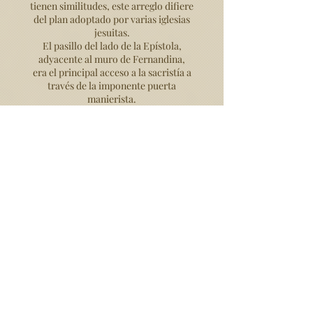
tienen similitudes, este arreglo difiere
del plan adoptado por varias iglesias
jesuitas.
El pasillo del lado de la Epístola,
adyacente al muro de Fernandina,
era el principal acceso a la sacristía a
través de la imponente puerta
manierista.
Las paredes del corredor tienen una
combinación interesante
de azulejos azules y blancos de finales
del siglo XVII,
con una rara composición, formada por
motivos de hojas curvilíneas,
inspirada en la pintura ornamental de los
techos de la época,
y rodeado de motivos florales.
10.
En las paredes hay: un cuadro que
representa a São Carlos Borromeu,
una sobria obra tenebrosa portuguesa
del siglo XVII;