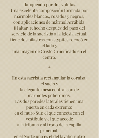
flanqueado por dos volutas.
Una excelente composición formada por
mármoles blancos, rosados y negros,
con aplicaciones de mármol Arrábida.
El altar, rehecho después del paso del
servicio de la sacristía a la iglesia actual,
tiene dos pilastras con stypites rococó en
el lado y
una imagen de Cristo Crucificado en el
centro.
4
En esta sacristía rectangular la cornisa,
el suelo y
la elegante mesa central son de
mármoles policromos.
Las dos paredes laterales tienen una
puerta en cada extremo:
en el muro Sur, el que conecta con el
vestíbulo y el que accede
a la tribuna y al trono de la capilla
principal;
en el Norte uno es el del lavabo y otro