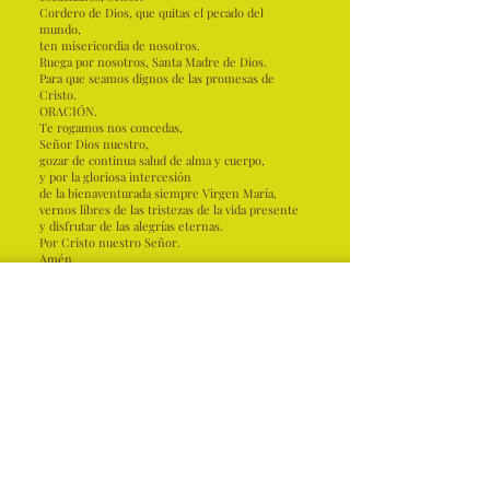
Cordero de Dios, que quitas el pecado del
mundo,
ten misericordia de nosotros.
Ruega por nosotros, Santa Madre de Dios.
Para que seamos dignos de las promesas de
Cristo.
ORACIÓN.
Te rogamos nos concedas,
Señor Dios nuestro,
gozar de continua salud de alma y cuerpo,
y por la gloriosa intercesión
de la bienaventurada siempre Virgen María,
vernos libres de las tristezas de la vida presente
y disfrutar de las alegrías eternas.
Por Cristo nuestro Señor.
Amén.
iglesia de
Santa Sede
loreto
expediente