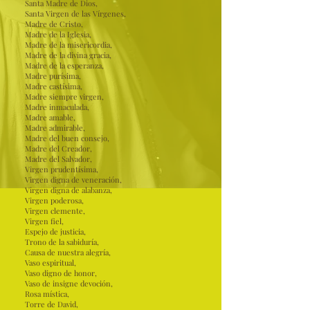
Santa Madre de Dios,
Santa Virgen de las Vírgenes,
Madre de Cristo,
Madre de la Iglesia,
Madre de la misericordia,
Madre de la divina gracia,
Madre de la esperanza,
Madre purísima,
Madre castísima,
Madre siempre virgen,
Madre inmaculada,
Madre amable,
Madre admirable,
Madre del buen consejo,
Madre del Creador,
Madre del Salvador,
Virgen prudentísima,
Virgen digna de veneración,
Virgen digna de alabanza,
Virgen poderosa,
Virgen clemente,
Virgen fiel,
Espejo de justicia,
Trono de la sabiduría,
Causa de nuestra alegría,
Vaso espiritual,
Vaso digno de honor,
Vaso de insigne devoción,
Rosa mística,
Torre de David,