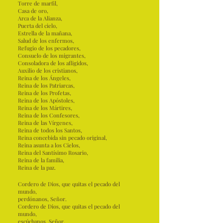
Torre de marfil,
Casa de oro,
Arca de la Alianza,
Puerta del cielo,
Estrella de la mañana,
Salud de los enfermos,
Refugio de los pecadores,
Consuelo de los migrantes,
Consoladora de los afligidos,
Auxilio de los cristianos,
Reina de los Ángeles,
Reina de los Patriarcas,
Reina de los Profetas,
Reina de los Apóstoles,
Reina de los Mártires,
Reina de los Confesores,
Reina de las Vírgenes,
Reina de todos los Santos,
Reina concebida sin pecado original,
Reina asunta a los Cielos,
Reina del Santísimo Rosario,
Reina de la familia,
Reina de la paz.
Cordero de Dios, que quitas el pecado del
mundo,
perdónanos, Señor.
Cordero de Dios, que quitas el pecado del
mundo,
escúchanos, Señor.