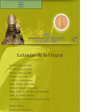
Bula
da fundação da
Igreja do Loreto
08 de Abril de 1518
Letanías de la Virgen
Señor, ten piedad
Cristo, ten piedad
Señor, ten piedad.
Cristo, óyenos.
Cristo, escúchanos.
Dios, Padre celestial,
ten piedad de nosotros.
Dios, Hijo, Redentor del mundo,
Dios, Espíritu Santo,
Santísima Trinidad, un solo Dios,
Santa María,
ruega por nosotros.