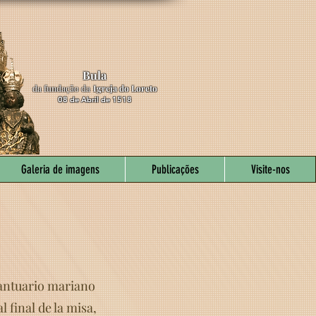
Bula
da fundação da
Igreja do Loreto
08 de Abril de 1518
Galeria de imagens
Publicações
Visite-nos
 santuario mariano
l final de la misa,