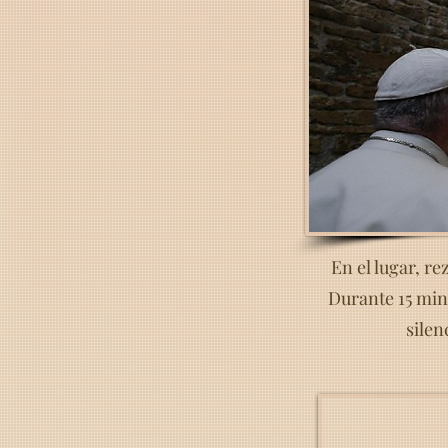
En el lugar, re
Durante 15 minu
silen