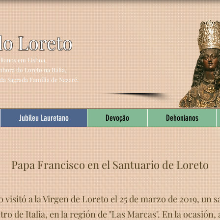
do Loreto
alianos em Lisboa,
hora do Loreto na Itália,
da Sagrada Família de Nazaré.
Jubileu Lauretano
Devoção
Dehonianos
Papa Francisco en el Santuario de Loreto
 visitó a la Virgen de Loreto el 25 de marzo de 2019, un
ro de Italia, en la región de "Las Marcas". En la ocasión, a