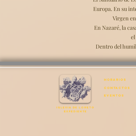
Europa. En su inte
Virgen en
En Nazaré, la cas
el
Dentro del humild
horarios
contactos
eventos
iglesia de loreto
expediente