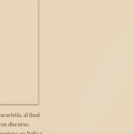
caristía, al final
 un discurso.
ariana en Italia y