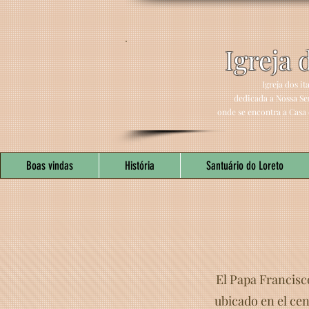
Igreja 
Igreja dos it
dedicada a Nossa Sen
onde se encontra a Casa 
Boas vindas
História
Santuário do Loreto
El Papa Francisco
ubicado en el cent