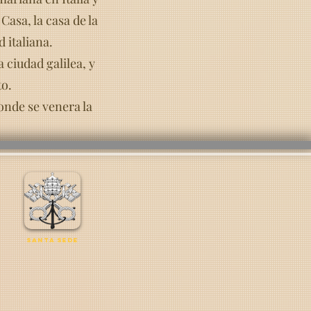
Casa, la casa de la
 italiana.
 ciudad galilea, y
to.
donde se venera la
Santa Sede