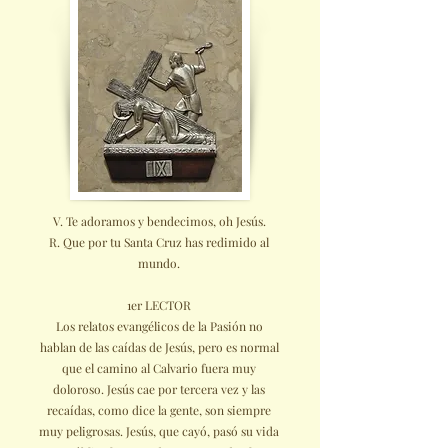
V. Te adoramos y bendecimos, oh Jesús.
R. Que por tu Santa Cruz has redimido al
mundo.
1er LECTOR
Los relatos evangélicos de la Pasión no
hablan de las caídas de Jesús, pero es normal
que el camino al Calvario fuera muy
doloroso. Jesús cae por tercera vez y las
recaídas, como dice la gente, son siempre
muy peligrosas. Jesús, que cayó, pasó su vida