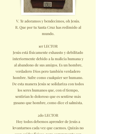
V. Te adoramos y bendecimos, oh Jesús.
R. Que por tu Santa Cruz has redimido al
mundo.
1er LECTOR
Jesús está físicamente exhausto y debilitado
interiormente debido a la malicia humana y
al abandono de sus amigos. Es un hombre,
verdadero Dios pero también verdadero
hombre. Sufre como cualquier ser humano.
De esta manera Jesús se solidariza con todos
los seres humanos que, con el tiempo,
sentirían lo doloroso que es sentirse más
gusano que hombre, como dice el salmista.
2do LECTOR
Hoy todos debemos aprender de Jesús a
levantarnos cada vez que caemos. Quizás no