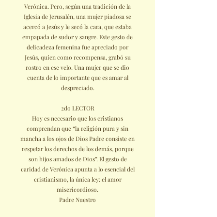
Verónica. Pero, según una tradición de la
Iglesia de Jerusalén, una mujer piadosa se
acercó a Jesús y le secó la cara, que estaba
empapada de sudor y sangre. Este gesto de
delicadeza femenina fue apreciado por
Jesús, quien como recompensa, grabó su
rostro en ese velo. Una mujer que se dio
cuenta de lo importante que es amar al
despreciado.
2do LECTOR
Hoy es necesario que los cristianos
comprendan que “la religión pura y sin
mancha a los ojos de Dios Padre consiste en
respetar los derechos de los demás, porque
son hijos amados de Dios”. El gesto de
caridad de Verónica apunta a lo esencial del
cristianismo, la única ley: el amor
misericordioso.
Padre Nuestro