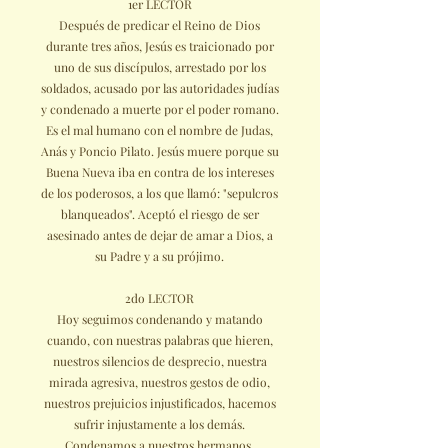
1er LECTOR
Después de predicar el Reino de Dios
durante tres años, Jesús es traicionado por
uno de sus discípulos, arrestado por los
soldados, acusado por las autoridades judías
y condenado a muerte por el poder romano.
Es el mal humano con el nombre de Judas,
Anás y Poncio Pilato. Jesús muere porque su
Buena Nueva iba en contra de los intereses
de los poderosos, a los que llamó: "sepulcros
blanqueados". Aceptó el riesgo de ser
asesinado antes de dejar de amar a Dios, a
su Padre y a su prójimo.
2do LECTOR
Hoy seguimos condenando y matando
cuando, con nuestras palabras que hieren,
nuestros silencios de desprecio, nuestra
mirada agresiva, nuestros gestos de odio,
nuestros prejuicios injustificados, hacemos
sufrir injustamente a los demás.
Condenamos a nuestros hermanos.