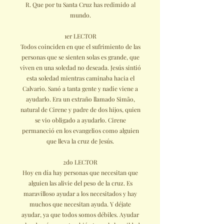
R. Que por tu Santa Cruz has redimido al
mundo.
1er LECTOR
Todos coinciden en que el sufrimiento de las
personas que se sienten solas es grande, que
viven en una soledad no deseada. Jesús sintió
esta soledad mientras caminaba hacia el
Calvario. Sanó a tanta gente y nadie viene a
ayudarlo. Era un extraño llamado Simão,
natural de Cirene y padre de dos hijos, quien
se vio obligado a ayudarlo. Cirene
permaneció en los evangelios como alguien
que lleva la cruz de Jesús.
2do LECTOR
Hoy en día hay personas que necesitan que
alguien las alivie del peso de la cruz. Es
maravilloso ayudar a los necesitados y hay
muchos que necesitan ayuda. Y déjate
ayudar, ya que todos somos débiles. Ayudar