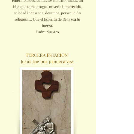
enfermedades, conflictos matrimoniales, un
hijo que toma drogas, miseria inmerecida,
soledad indeseada, desamor, persecución
religiosa ... Que el Espíritu de Dios sea tu
fuerza.
Padre Nuestro
TERCERA ESTACION
Jesús cae por primera vez