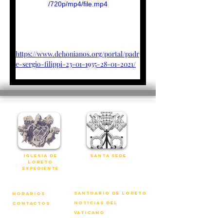
/720p/mp4/file.mp4
https://www.dehonianos.org/portal/padr
e-sergio-filippi-23-01-1935-28-01-2021/
iglesia de
Santa Sede
loreto
expediente
Santuario de Loreto
horarios
noticias del
contactos
vaticano