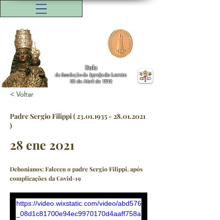
Bula
da fundação da
Igreja do Loreto
08 de Abril de 1518
< Voltar
Padre Sergio Filippi (
23.01.1935 - 28.01.2021
)
28 ene 2021
Dehonianos: Faleceu o padre Sergio Filippi, após
complicações da Covid-19
https://video.wixstatic.com/video/abd576
_08d1c81700e94ec9970170d4aaff758a