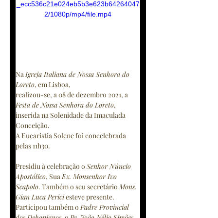
_ecc536c21e024eb5b3e623b64264047
2/1080p/mp4/file.mp4
Na 
Igreja Italiana de Nossa Senhora do 
Loreto
, em Lisboa,
realizou-se, a 08 de dezembro 2021, a 
Festa de Nossa Senhora do Loreto
, 
inserida na Solenidade da Imaculada 
Conceição. 
A Eucaristia Solene foi concelebrada 
pelas 11h30. 
Presidiu à celebração o 
Senhor Núncio 
Apostólico
, Sua 
Ex. Monsenhor Ivo 
Scapolo
. Também o seu secretário 
Mons. 
Gian Luca Perici
 esteve presente.
Participou também o 
Padre Provincial 
dos Dehonianos
, o 
Pe. João Nélio Simões 