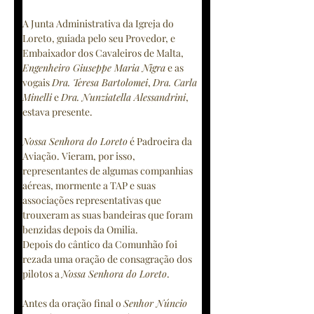
A Junta Administrativa da Igreja do 
Loreto, guiada pelo seu Provedor, e 
Embaixador dos Cavaleiros de Malta, 
Engenheiro Giuseppe Maria Nigra
 e as 
vogais 
Dra. Teresa Bartolomei
, 
Dra. Carla 
Minelli
 e 
Dra. Nunziatella Alessandrini
, 
estava presente. 
Nossa Senhora do Loreto
 é Padroeira da 
Aviação. Vieram, por isso, 
representantes de algumas companhias 
aéreas, mormente a TAP e suas 
associações representativas que 
trouxeram as suas bandeiras que foram 
benzidas depois da Omilia.
Depois do cântico da Comunhão foi 
rezada uma oração de consagração dos 
pilotos a 
Nossa Senhora do Loreto
.
Antes da oração final o 
Senhor Núncio 