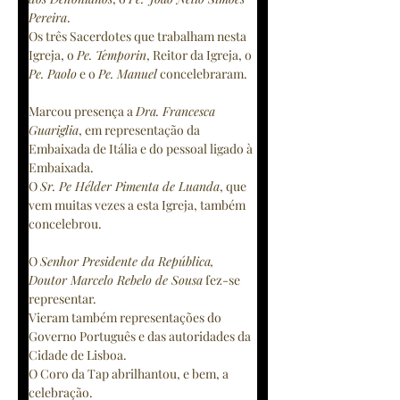
Pereira
.
Os três Sacerdotes que trabalham nesta 
Igreja, o 
Pe. Temporin
, Reitor da Igreja, o 
Pe. Paolo
 e o 
Pe. Manuel
 concelebraram.
Marcou presença a 
Dra. Francesca 
Guariglia
, em representação da 
Embaixada de Itália e do pessoal ligado à 
Embaixada.
O 
Sr. Pe Hélder Pimenta de Luanda
, que 
vem muitas vezes a esta Igreja, também 
concelebrou.
O 
Senhor Presidente da República, 
Doutor Marcelo Rebelo de Sousa
 fez-se 
representar.
Vieram também representações do 
Governo Português e das autoridades da 
Cidade de Lisboa.
O Coro da Tap abrilhantou, e bem, a 
celebração.