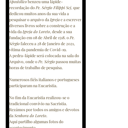
Apostólico
 benzeu uma lápide-
recordação do 
Pe. Sérgio Filippi Scj
, que 
dedicou muitos anos da sua vida a 
pesquisar o arquivo da 
Igreja
 e a escrever 
diversos livros sobre a construção e a 
vida da 
Igreja do Loreto
, desde a sua 
fundação em 08 de Abril de 1518. o 
Pe. 
Sérgio
 faleceu a 28 de Janeiro de 2021, 
vítima da pandemia de Covid-19.
A pedra-lápide será colocada na sala do 
Arquivo, onde o 
Pe. Sérgio
 passou muitas 
horas de trabalho de pesquisa.
Numerosos fiéis italianos e portugueses 
participaram na Eucaristia. 
No fim da Eucaristia realizou-se o 
tradicional convívio na Sacristia. 
Rezámos por todos os amigos e devotos 
da 
Senhora do Loreto
.  
Aqui partilho algumas fotos do 
acontecimento. 