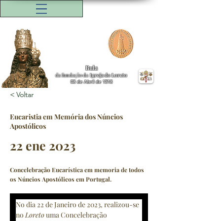
Bula
da fundação da
Igreja do Loreto
08 de Abril de 1518
< Voltar
Eucaristia em Memória dos Núncios
Apostólicos
22 ene 2023
Concelebração Eucarística em memoria de todos
os Núncios Apostólicos em Portugal.
No dia 22 de Janeiro de 2023, realizou-se 
no 
Loreto
 uma Concelebração 