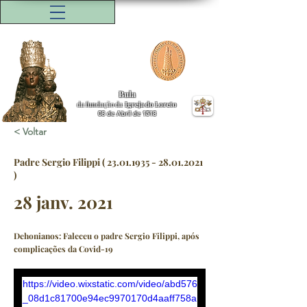
Bula
da fundação da
Igreja do Loreto
08 de Abril de 1518
< Voltar
Padre Sergio Filippi (
23.01.1935 - 28.01.2021
)
28 janv. 2021
Dehonianos: Faleceu o padre Sergio Filippi, após
complicações da Covid-19
https://video.wixstatic.com/video/abd576
_08d1c81700e94ec9970170d4aaff758a