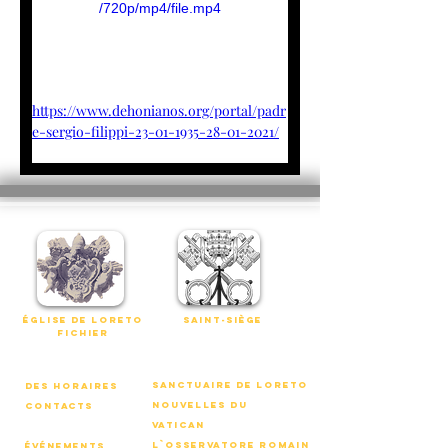
/720p/mp4/file.mp4
https://www.dehonianos.org/portal/padr
e-sergio-filippi-23-01-1935-28-01-2021/
église de loreto
Saint-Siège
fichier
Sanctuaire de Loreto
des horaires
nouvelles du
Contacts
vatican
l`osservatore romain
événements