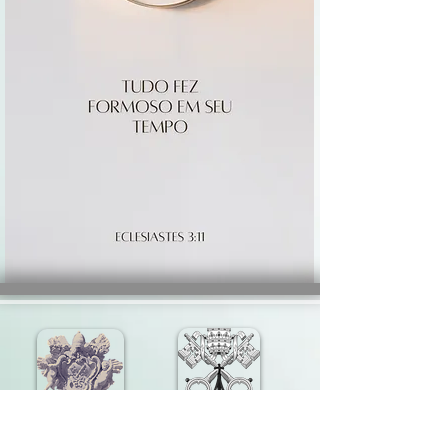
église de loreto
Saint-Siège
fichier