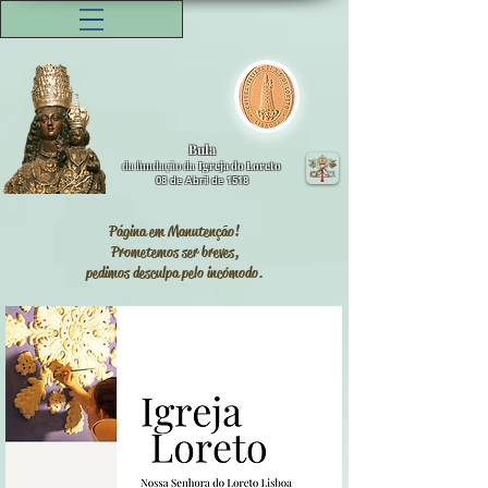
Bula
da fundação da
Igreja do Loreto
08 de Abril de 1518
Página em Manutenção!
Prometemos ser breves,
pedimos desculpa pelo incómodo.