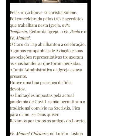
Pelas 11h30 houve Eucaristia Solene.
Foi concelebrada pelos três Sacerdotes 
que trabalham nesta Igreja, o 
Pe. 
Temporin
, Reitor da Igreja, o 
Pe. Paolo
 e o 
Pe. Manuel
.
O Coro da Tap abrilhantou a celebração.
Algumas companhias de Aviação e suas 
associações representativas trouxeram 
as suas bandeiras que foram benzidas.
A Junta Administrativa da Igreja estava 
presente.
Houve uma boa presença de fiéis 
devotos.
As limitações impostas pela actual 
pandemia de Covid-19 não permitiram o 
tradicional convívio na Sacristia. Fica 
para o ano, se Deus quiser.
Rezámos por todos os amigos do Loreto.
Pe. Manuel Chícharo
, no Loreto-Lisboa