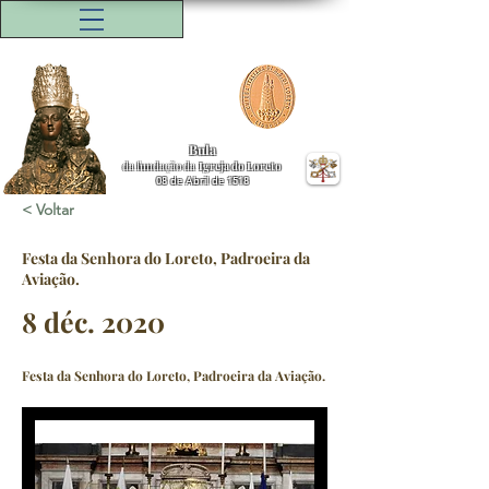
Bula
da fundação da
Igreja do Loreto
08 de Abril de 1518
< Voltar
Festa da Senhora do Loreto, Padroeira da
Aviação.
8 déc. 2020
Festa da Senhora do Loreto, Padroeira da Aviação.