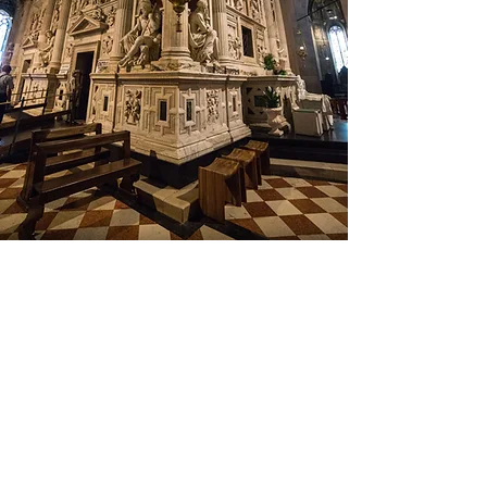
Loreto Kirche
der Heilige
Datei
Stuhl
Heiligtum von Loreto
Zeitpläne