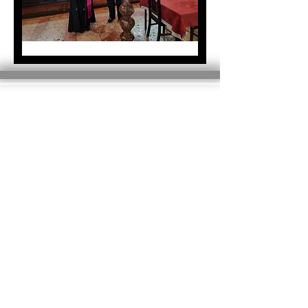
Loreto Kirche
der Heilige
Datei
Stuhl
Heiligtum von Loreto
Zeitpläne
Nachrichten aus
Kontakte
dem Vatikan
l`osservatore roman
Veranstaltunge
n
Katechismus
Ich fange an zu