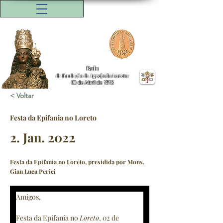
Bula
da fundação da
Igreja do Loreto
08 de Abril de 1518
< Voltar
Festa da Epifania no Loreto
2. Jan. 2022
Festa da Epifania no Loreto, presidida por Mons.
Gian Luca Perici
Amigos,
Festa da Epifania no 
Loreto
, 02 de 