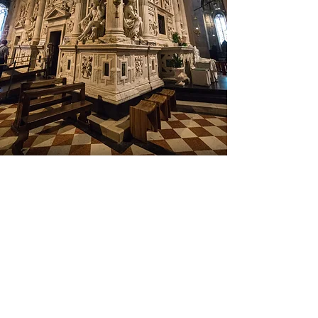
chiesa di loreto
Santa Sede
file
Santuario di Loreto
orari
notizie vaticane
contatti