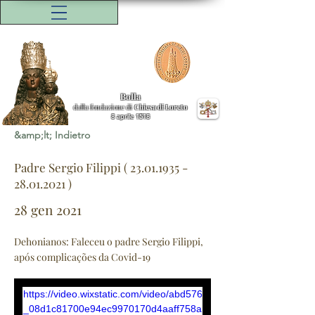
Bolla
dalla fondazione di
Chiesa di Loreto
8 aprile 1518
&amp;lt; Indietro
Padre Sergio Filippi (
23.01.1935 -
28.01.2021
)
28 gen 2021
Dehonianos: Faleceu o padre Sergio Filippi,
após complicações da Covid-19
https://video.wixstatic.com/video/abd576
_08d1c81700e94ec9970170d4aaff758a