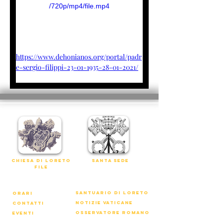
/720p/mp4/file.mp4
https://www.dehonianos.org/portal/padr
e-sergio-filippi-23-01-1935-28-01-2021/
chiesa di loreto
Santa Sede
file
Santuario di Loreto
orari
notizie vaticane
contatti
osservatore romano
eventi