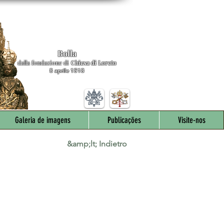
Bolla
dalla fondazione di
Chiesa di Loreto
8 aprile 1518
Galeria de imagens
Publicações
Visite-nos
&amp;lt; Indietro