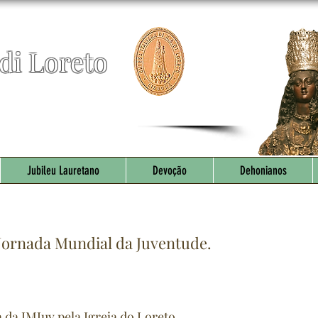
di Loreto
 Italiani a Lisbona,
ignora di Loreto in Italia,
ella Sacra Famiglia di Nazaré.
Jubileu Lauretano
Devoção
Dehonianos
Jornada Mundial da Juventude.
da JMJuv pela Igreja do Loreto.