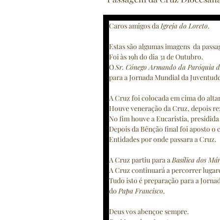
Caros amigos da 
Igreja do Loreto
.
Estas são algumas imagens  da passa
Foi às 19h do dia 31 de Outubro. 
O 
Sr. Cónego Armando da Paróquia 
para a Jornada Mundial da Juventude
A Cruz foi colocada em cima do alta
Houve veneração da Cruz, depois re
No fim houve a Eucaristia, presidida
Depois da Bênção final foi aposto o c
Entidades por onde passara a Cruz.
A Cruz partiu para a 
Basílica dos Már
A Cruz continuará a percorrer lugare
Tudo isto é preparação para a Jorna
do 
Papa Francisco
.
Deus vos abençoe sempre.