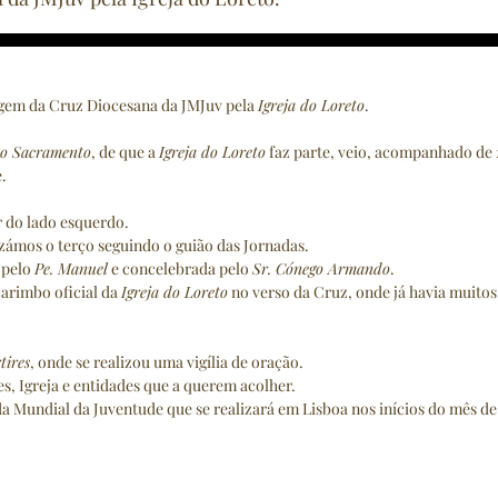
gem da Cruz Diocesana da JMJuv pela 
Igreja do Loreto
.
do Sacramento
, de que a 
Igreja do Loreto
 faz parte, veio, acompanhado de 
.
r do lado esquerdo.
zámos o terço seguindo o guião das Jornadas.
 pelo 
Pe. Manuel
 e concelebrada pelo 
Sr. Cónego Armando
.
arimbo oficial da 
Igreja do Loreto
 no verso da Cruz, onde já havia muitos
tires
, onde se realizou uma vigília de oração.
s, Igreja e entidades que a querem acolher.
da Mundial da Juventude que se realizará em Lisboa nos inícios do mês de