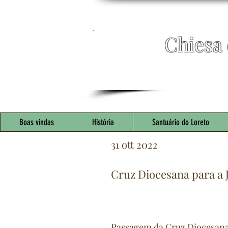
Chiesa 
Chiesa degli
dedicata a Nostra S
dove si trova la Casa d
Boas vindas
História
Santuário do Loreto
31 ott 2022
Cruz Diocesana para a 
Passagem da Cruz Diocesana 