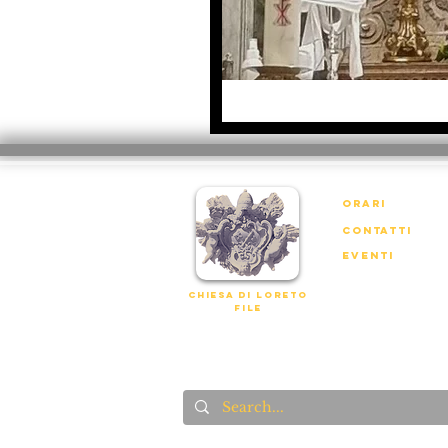
orari
contatti
eventi
chiesa di loreto
file